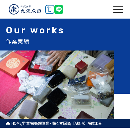
Our
works
作業実績
HOME
/
作業実績
/
解体業・鉄くず回収
/
【A様宅】解体工事