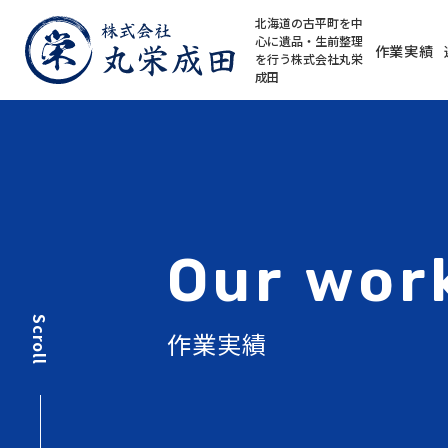
北海道の古平町を中
心に遺品・生前整理
作業実績
を行う株式会社丸栄
成田
Our
wor
Scroll
作業実績